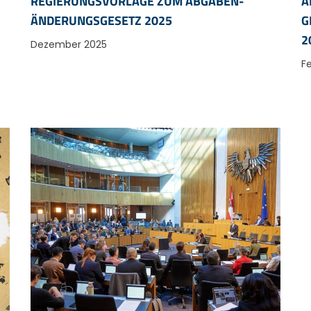
REGIERUNGSVORLAGE ZUM ABGABEN­
Ä
ÄNDERUNGS­GESETZ 2025
G
2
Dezember 2025
F