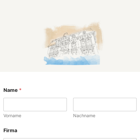
Name
*
Vorname
Nachname
N
Firma
a
c