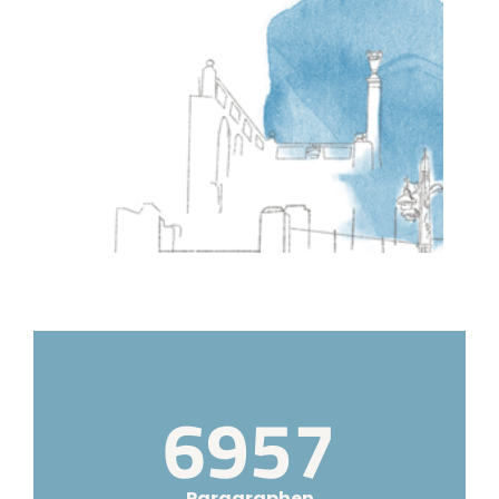
8594
Paragraphen