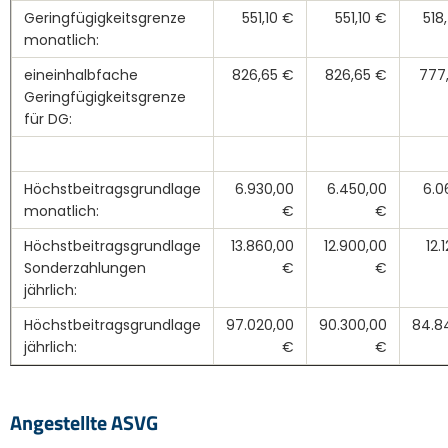
Geringfügigkeitsgrenze
551,10 €
551,10 €
518
monatlich:
eineinhalbfache
826,65 €
826,65 €
777
Geringfügigkeitsgrenze
für DG:
Höchstbeitragsgrundlage
6.930,00
6.450,00
6.0
monatlich:
€
€
Höchstbeitragsgrundlage
13.860,00
12.900,00
12.
Sonderzahlungen
€
€
jährlich:
Höchstbeitragsgrundlage
97.020,00
90.300,00
84.8
jährlich:
€
€
Angestellte ASVG