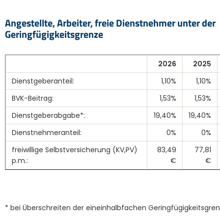
Angestellte, Arbeiter, freie Dienstnehmer unter der
Geringfügigkeitsgrenze
2026
2025
Dienstgeberanteil:
1,10%
1,10%
BVK-Beitrag:
1,53%
1,53%
Dienstgeberabgabe*:
19,40%
19,40%
Dienstnehmeranteil:
0%
0%
freiwillige Selbstversicherung (KV,PV)
83,49
77,81
p.m.:
€
€
* bei Überschreiten der eineinhalbfachen Geringfügigkeitsgre