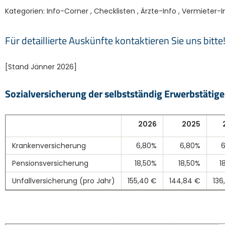
Kategorien:
Info-Corner
,
Checklisten
,
Ärzte-Info
,
Vermieter-I
Für detaillierte Auskünfte kontaktieren Sie uns bitte
[Stand Jänner 2026]
Sozialversicherung der selbstständig Erwerbstätig
2026
2025
Krankenversicherung
6,80%
6,80%
Pensionsversicherung
18,50%
18,50%
1
Unfallversicherung (pro Jahr)
155,40 €
144,84 €
136