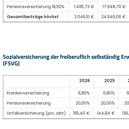
Pensionsversicherung 18,50%
1.495,73 €
17.948,70 €
Gesamtbeiträge höchst
2.045,51 €
24.546,06 €
Sozialversicherung der freiberuflich selbständig Er
(FSVG)
2026
2025
Krankenversicherung
6,80%
6,80%
Pensionsversicherung
20,00%
20,00%
2
Unfallversicherung (pro Jahr)
155,40 €
144,84 €
136