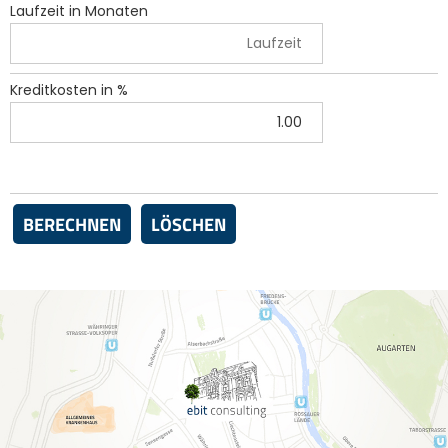
Laufzeit in Monaten
Kreditkosten in %