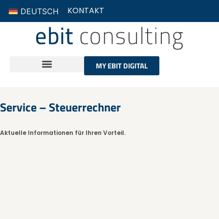
KONTAKT
DEUTSCH
MY EBIT DIGITAL
Service – Steuerrechner
Aktuelle Informationen für Ihren Vorteil.