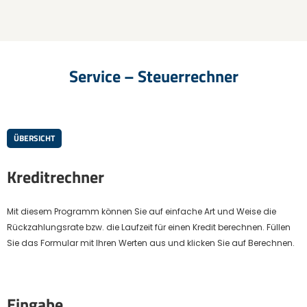
Service – Steuerrechner
ÜBERSICHT
Kreditrechner
Mit diesem Programm können Sie auf einfache Art und Weise die
Rückzahlungsrate bzw. die Laufzeit für einen Kredit berechnen. Füllen
Sie das Formular mit Ihren Werten aus und klicken Sie auf Berechnen.
Eingabe