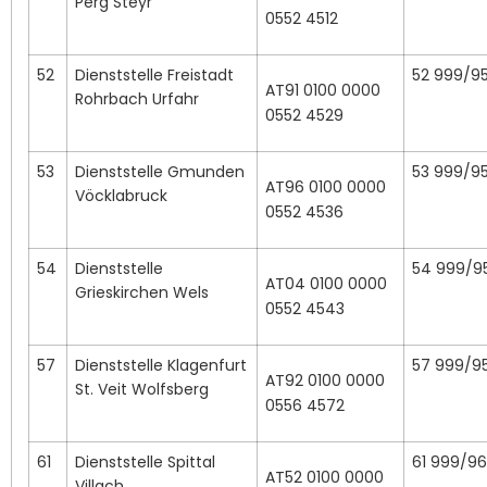
Perg Steyr
0552 4512
52
Dienststelle Freistadt
52 999/9
AT91 0100 0000
Rohrbach Urfahr
0552 4529
53
Dienststelle Gmunden
53 999/9
AT96 0100 0000
Vöcklabruck
0552 4536
54
Dienststelle
54 999/9
AT04 0100 0000
Grieskirchen Wels
0552 4543
57
Dienststelle Klagenfurt
57 999/9
AT92 0100 0000
St. Veit Wolfsberg
0556 4572
61
Dienststelle Spittal
61 999/96
AT52 0100 0000
Villach