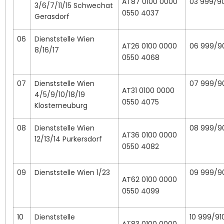
AT87 0100 0000
03 999/9
3/6/7/11/15 Schwechat
0550 4037
Gerasdorf
06
Dienststelle Wien
AT26 0100 0000
06 999/9
8/16/17
0550 4068
07
Dienststelle Wien
07 999/9
AT31 0100 0000
4/5/9/10/18/19
0550 4075
Klosterneuburg
08
Dienststelle Wien
08 999/9
AT36 0100 0000
12/13/14 Purkersdorf
0550 4082
09
Dienststelle Wien 1/23
09 999/9
AT62 0100 0000
0550 4099
10
Dienststelle
10 999/91
AT83 0100 0000