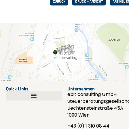
ZURÜCK
DRUCK – ANSICHT
ARTIKEL 
Quick Links
Unternehmen
ebit consulting GmbH
Steuerberatungsgesellscha
Liechtensteinstraße 45A
1090 Wien
+43 (0) 1 310 08 44