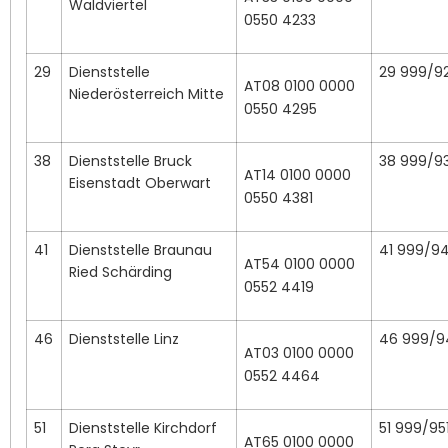
Waldviertel
0550 4233
29
Dienststelle
29 999/9
AT08 0100 0000
Niederösterreich Mitte
0550 4295
38
Dienststelle Bruck
38 999/9
AT14 0100 0000
Eisenstadt Oberwart
0550 4381
41
Dienststelle Braunau
41 999/94
AT54 0100 0000
Ried Schärding
0552 4419
46
Dienststelle Linz
46 999/9
AT03 0100 0000
0552 4464
51
Dienststelle Kirchdorf
51 999/95
AT65 0100 0000