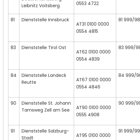
0553 4722
Leibnitz Voitsberg
81
Dienststelle Innsbruck
81 999/98
AT31 0100 0000
0554 4815
83
Dienststelle Tirol Ost
83 999/9
AT62 0100 0000
0554 4839
84
Dienststelle Landeck
84 999/9
AT67 0100 0000
Reutte
0554 4846
90
Dienststelle St. Johann
90 999/9
AT90 0100 0000
Tamsweg Zell am See
0555 4908
91
Dienststelle Salzburg-
91 999/99
AT95 0100 0000
Stadt