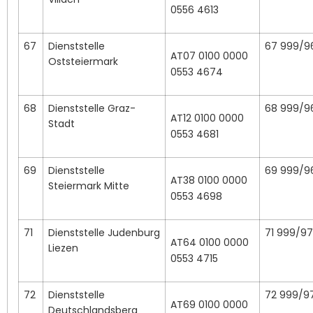
0556 4613
67
Dienststelle
67 999/9
AT07 0100 0000
Oststeiermark
0553 4674
68
Dienststelle Graz-
68 999/9
AT12 0100 0000
Stadt
0553 4681
69
Dienststelle
69 999/9
AT38 0100 0000
Steiermark Mitte
0553 4698
71
Dienststelle Judenburg
71 999/97
AT64 0100 0000
Liezen
0553 4715
72
Dienststelle
72 999/9
AT69 0100 0000
Deutschlandsberg